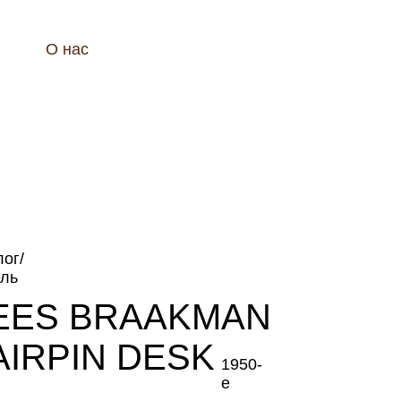
О нас
лог
/
ль
EES BRAAKMAN
AIRPIN DESK
1950-
е