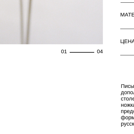
МАТ
ЦЕН
01
04
Пись
допо
стол
ножк
пред
форм
русс