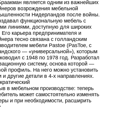
Браакман является одним из важнейших
йнеров возрождения мебельной
ышленности Нидерландов после войны.
оздавал функциональную мебель с
ими линиями, доступную для широких
. Его карьера предпринимателя и
йнера тесно связана с голландским
зводителем мебели Pastoe (PasToe, с
андского — «универсальной»), которым
уководил с 1948 по 1978 год. Разработал
вационную систему, основа которой —
вой профиль. На него можно установить
и и другие детали в 4-х направлениях.
кратический
ыв в мебельном производстве: теперь
ебитель может самостоятельно изменять
еры и при необходимости, расширить
.