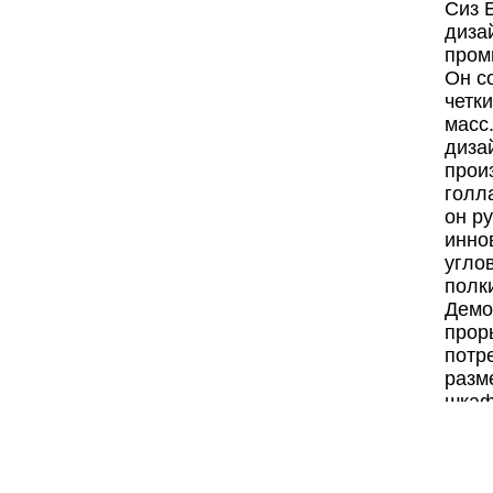
Сиз 
диза
пром
Он с
четк
масс
диза
прои
голл
он р
инно
угло
полк
Демо
прор
потр
разм
шкаф